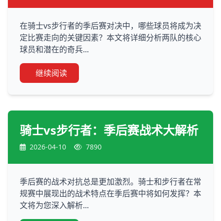
在骑士vs步行者的季后赛对决中，哪些球员将成为决
定比赛走向的关键因素？本文将详细分析两队的核心
球员和潜在的奇兵...
继续阅读
骑士vs步行者：季后赛战术大解析
2026-04-10
7890
季后赛的战术对抗总是更加激烈。骑士和步行者在常
规赛中展现出的战术特点在季后赛中将如何发挥？本
文将为您深入解析...