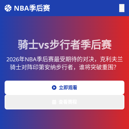
NBA季后赛
骑士vs步行者季后赛
2026年NBA季后赛最受期待的对决，克利夫兰
骑士对阵印第安纳步行者，谁将突破重围？
立即观看
查看赛程