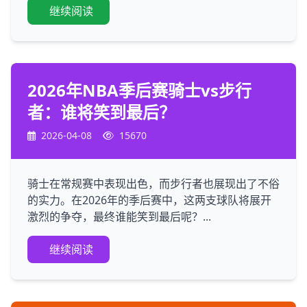
继续阅读
2026年NBA季后赛骑士vs步行
者：谁将笑到最后？
2026-04-08
15670
骑士在常规赛中表现出色，而步行者也展现出了不俗
的实力。在2026年的季后赛中，这两支球队将展开
激烈的争夺，最终谁能笑到最后呢？...
继续阅读