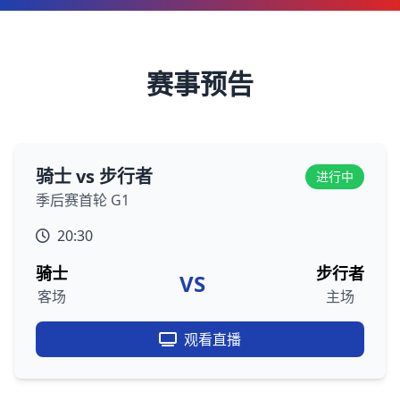
赛事预告
骑士 vs 步行者
进行中
季后赛首轮 G1
20:30
骑士
步行者
VS
客场
主场
观看直播