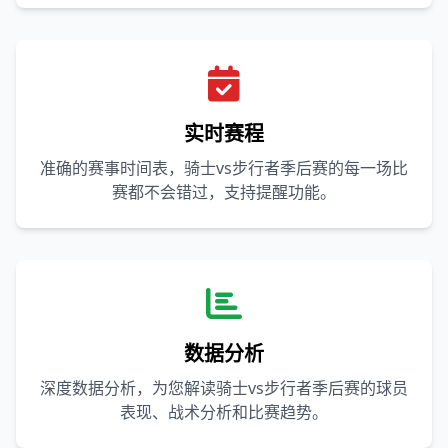
实时赛程
准确的赛事时间表，骑士vs步行者季后赛的每一场比
赛都不会错过，支持提醒功能。
数据分析
深度数据分析，为您解读骑士vs步行者季后赛的球员
表现、战术分析和比赛趋势。